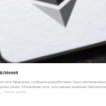
овления
я сети Эфириума, сообщили разработчики. Одно запланировано н
делал ранее. Обновление сети, получившее название Glamsterda
В
о …
Читать далее
Ethereum
пройдут