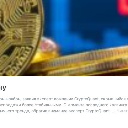
ну
ь–ноябрь, заявил эксперт компании CryptoQuant, скрывшийся п
аспродажи более стабильными. С момента последнего халвинга
ычьего тренда, обратил внимание эксперт CryptoQuant. …
Читат