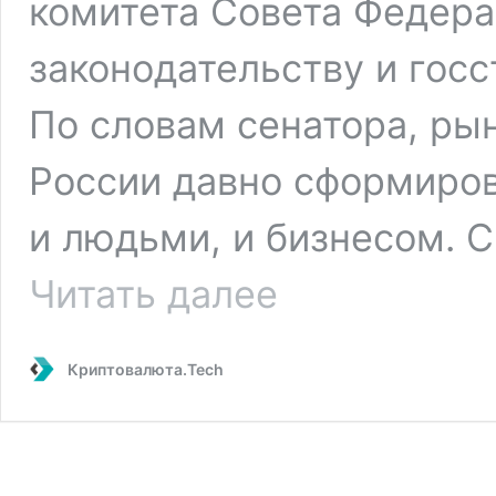
комитета Совета Федера
законодательству и гос
По словам сенатора, ры
России давно сформиров
и людьми, и бизнесом. 
Сенатор
Читать далее
Шейкин:
крипторынку
нужно
Криптовалюта.Tech
регулирование,
а
не
запреты