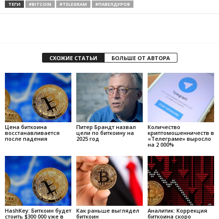
ТЕГИ
#BITCOIN
#TELEGRAM
#ПАВЕЛДУРОВ
СХОЖИЕ СТАТЬИ
БОЛЬШЕ ОТ АВТОРА
Цена биткоина
Питер Брандт назвал
Количество
восстанавливается
цели по биткоину на
криптомошенничеств в
после падения
2025 год
«Телеграме» выросло
на 2 000%
HashKey: Биткоин будет
Как раньше выглядел
Аналитик: Коррекция
стоить $300 000 уже в
биткоин
биткоина скоро