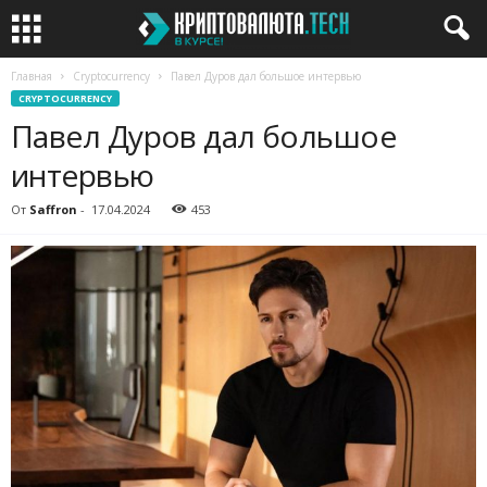
Главная
Cryptocurrency
Павел Дуров дал большое интервью
CRYPTOCURRENCY
Павел Дуров дал большое
интервью
От
Saffron
-
17.04.2024
453