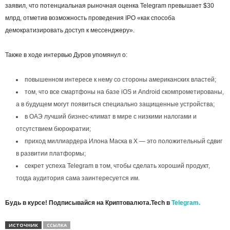
заявил, что потенциальная рыночная оценка Telegram превышает $30
млрд, отметив возможность проведения IPO «как способа
демократизировать доступ к мессенджеру».
Также в ходе интервью Дуров упомянул о:
повышенном интересе к нему со стороны американских властей;
том, что все смартфоны на базе iOS и Android скомпрометированы,
а в будущем могут появиться специально защищенные устройства;
в ОАЭ лучший бизнес-климат в мире с низкими налогами и
отсутствием бюрократии;
приход миллиардера Илона Маска в X — это положительный сдвиг
в развитии платформы;
секрет успеха Telegram в том, чтобы сделать хороший продукт,
тогда аудитория сама заинтересуется им.
Будь в курсе! Подписывайся на Криптовалюта.Tech в
Telegram.
ИСТОЧНИК
ССЫЛКА