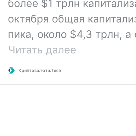
более $1 трлн капитализ
октября общая капитали
пика, около $4,3 трлн, 
Кто
Читать далее
больше
всех
пострадал
Криптовалюта.Tech
от
падения
крипторынка