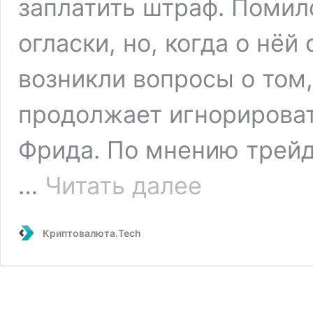
заплатить штраф. Помил
огласки, но, когда о нёй
возникли вопросы о том
продолжает игнорирова
Фрида. По мнению трейд
Дональд
…
Читать далее
Трамп
не
хочет
Криптовалюта.Tech
помиловать
Сэма
Бэнкмана-
Фрида