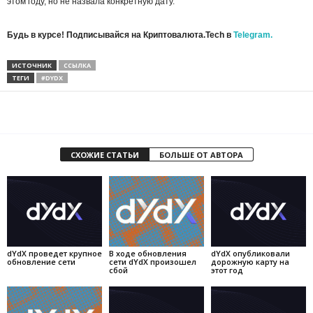
этом году, но не назвала конкретную дату.
Будь в курсе! Подписывайся на Криптовалюта.Tech в
Telegram.
ИСТОЧНИК
ССЫЛКА
ТЕГИ
#DYDX
СХОЖИЕ СТАТЬИ
БОЛЬШЕ ОТ АВТОРА
dYdX проведет крупное
В ходе обновления
dYdX опубликовали
обновление сети
сети dYdX произошел
дорожную карту на
сбой
этот год