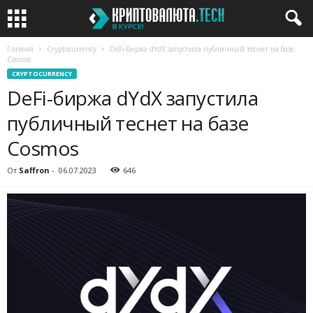
Главная
Cryptocurrency
DeFi-биржа dYdX запустила публичный теснет на базе
Cosmos
CRYPTOCURRENCY
DeFi-биржа dYdX запустила
публичный теснет на базе
Cosmos
От
Saffron
-
06.07.2023
646