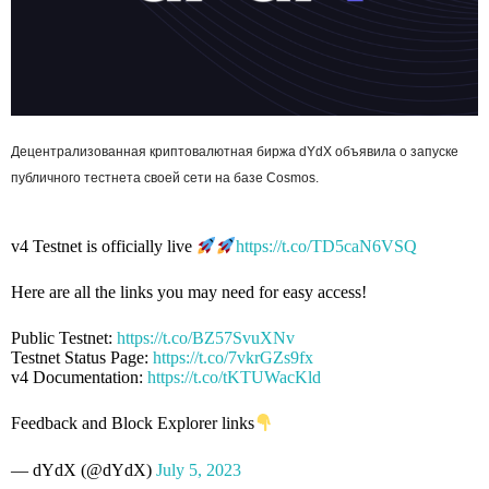
Децентрализованная криптовалютная биржа dYdX объявила о запуске
публичного тестнета своей сети на базе Cosmos.
v4 Testnet is officially live
https://t.co/TD5caN6VSQ
Here are all the links you may need for easy access!
Public Testnet:
https://t.co/BZ57SvuXNv
Testnet Status Page:
https://t.co/7vkrGZs9fx
v4 Documentation:
https://t.co/tKTUWacKld
Feedback and Block Explorer links
— dYdX (@dYdX)
July 5, 2023