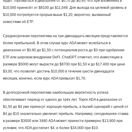
будет торговаться в диапазоне от $0,70 до $0,95, что при вложениях в
$10,000 принесёт от $8100 до $11,048. Для выхода на целевой уровень в
$10,000 потребуется прорыв выше $1,20, вероятно, вызванный
новостями об ETF.
Среднесрочная перспектива на три-двенадцать месяцев представляется
более прибыльной. В этом случае курс ADA может колебаться в
диапазоне от $0,90 до $1,50 с потенциалом роста до $3 при одобрении
ETF или широком внедрении DeFi. ChatGPT отметил, что инвестиции в
размере $5000 могут вырасти до $8700 при $1,50 и до $17,400 при цене
$3,00, что позволит достичь $10,000 в течение шести-двенадцати
месяцев, конечно, если курс ADA превысит $1,70.
В долгосрочной перспективе наибольшую вероятность успеха
обеспечивает период от одного до трёх лет. Торги ADA в диапазоне от
$1,50 до $4 уже принесут хорошую прибыль, а бычий сценарий с ценой от
$4 до $10 значительно увеличит прибыль. Например, сегодняшняя ставка
в размере $3000 или 3480 ADA может принести примерно $13,900 при
условии, что ADA достигнет $4, и более $34,000 при $10.