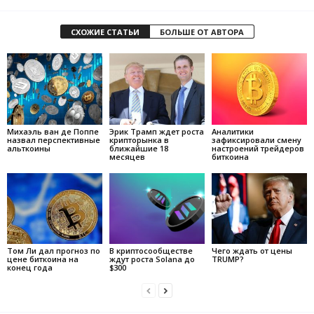
СХОЖИЕ СТАТЬИ
БОЛЬШЕ ОТ АВТОРА
Михаэль ван де Поппе
Эрик Трамп ждет роста
Аналитики
назвал перспективные
крипторынка в
зафиксировали смену
альткоины
ближайшие 18
настроений трейдеров
месяцев
биткоина
Том Ли дал прогноз по
В криптосообществе
Чего ждать от цены
цене биткоина на
ждут роста Solana до
TRUMP?
конец года
$300