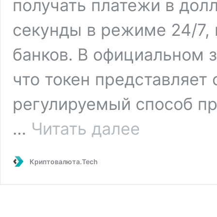
получать платежи в дол
секунды в режиме 24/7,
банков. В официальном з
что токен представляет 
регулируемый способ пр
Банк
…
Читать далее
JPMorgan
запустил
свой
Криптовалюта.Tech
токен
JPM
Coin